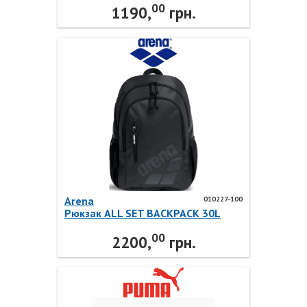
00
1190,
грн.
Arena
010227-100
Рюкзак ALL SET BACKPACK 30L
010227-100 Arena
00
2200,
грн.