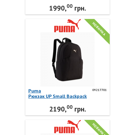
Backpack II 09215601 Puma
00
1990,
грн.
НОВИНКА
Puma
09217701
Рюкзак UP Small Backpack
09217701 Puma
00
2190,
грн.
НОВИНКА