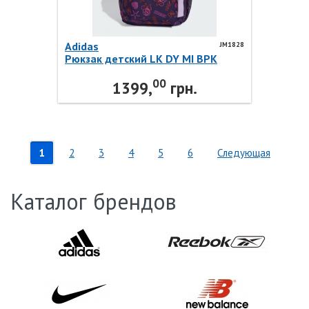
Adidas
JM1828
Рюкзак детский LK DY MI BPK
JM1828 Adidas
00
1399,
грн.
1
2
3
4
5
6
Следующая
Каталог брендов