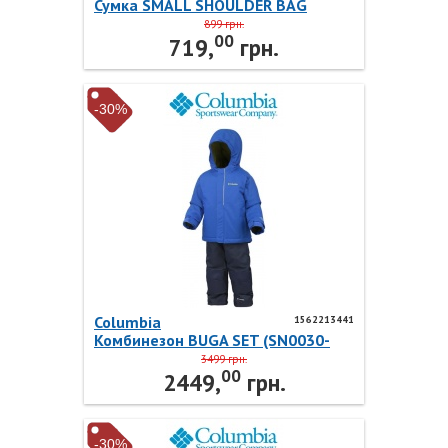
Сумка SMALL SHOULDER BAG
806023-KK001 Champion
899 грн.
00
719,
грн.
-30%
Columbia
1562213441
Комбинезон BUGA SET (SN0030-
441) 1562213441 Columbia
3499 грн.
00
2449,
грн.
-30%