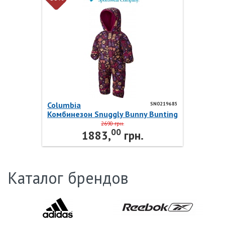
Columbia
SN0219685
Комбинезон Snuggly Bunny Bunting
SN0219685 Columbia
2690 грн.
00
1883,
грн.
Каталог брендов