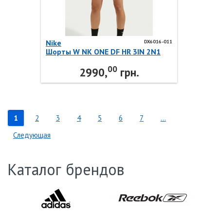
Nike
DX6016-011
Шорты W NK ONE DF HR 3IN 2N1
SHORT DX6016-011 Nike
00
2990,
грн.
1
2
3
4
5
6
7
...
Следующая
Каталог брендов