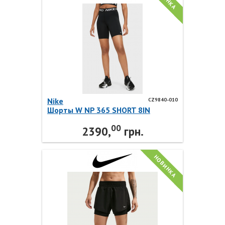
Nike
CZ9840-010
Шорты W NP 365 SHORT 8IN
CZ9840-010 Nike
00
2390,
грн.
НОВИНКА