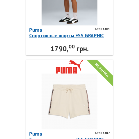
Puma
69384401
Спортивные шорты ESS GRAPHIC
Animal Shorts 69384401 Puma
00
1790,
грн.
НОВИНКА
Puma
69384487