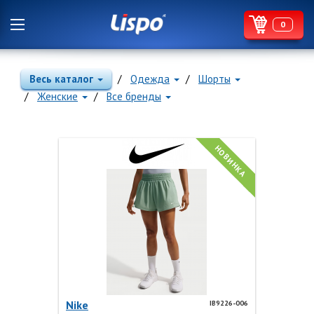
0
Весь каталог
Одежда
Шорты
Женские
Все бренды
НОВИНКА
Nike
IB9226-006