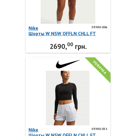
Nike
II3980-006
Шорты W NSW OFFLN CHLL FT
SHORT II3980-006 Nike
00
2690,
грн.
НОВИНКА
Nike
II3980-051
Шорты W NSW OFFLN CHLL FT