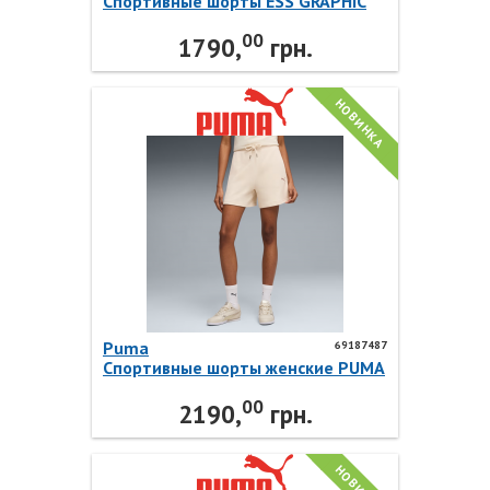
Спортивные шорты ESS GRAPHIC
Animal Shorts 69384487 Puma
00
1790,
грн.
НОВИНКА
Puma
69187487
Спортивные шорты женские PUMA
CLASS High-Waist Shorts 69187487
00
Puma
2190,
грн.
НОВИНКА