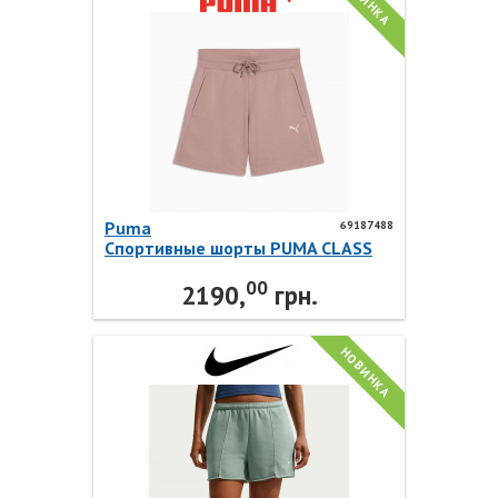
Puma
69187488
Спортивные шорты PUMA CLASS
High-Waist Shorts 69187488 Puma
00
2190,
грн.
НОВИНКА