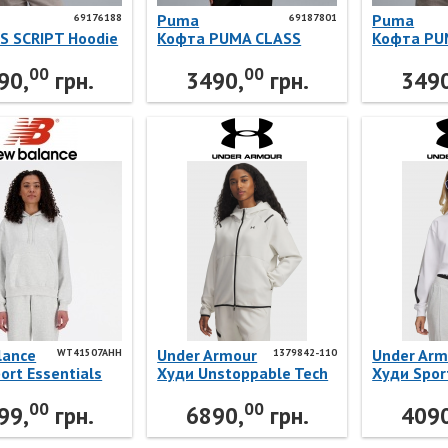
Puma
Puma
69176188
69187801
S SCRIPT Hoodie
Кофта PUMA CLASS
Кофта PU
88 Puma
Full-Zip Hoodie
Full-Zip H
00
00
69187801 Puma
69187887
90,
грн.
3490,
грн.
3490
lance
Under Armour
Under Arm
WT41507AHH
1379842-110
ort Essentials
Худи Unstoppable Tech
Худи Sport
Terry
Fleece FZ 1379842-110
Hoodie 60
00
00
07AHH New
Under Armour
Under Arm
99,
грн.
6890,
грн.
4090
e