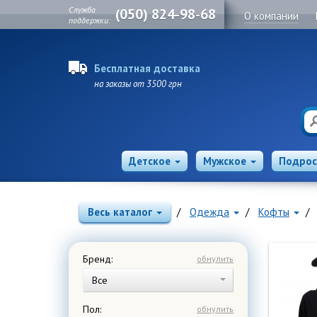
Служба
(050) 824-98-68
О компании
поддержки:
Бесплатная доставка
на заказы от 3500 грн
Детское
Мужское
Подрос
Весь каталог
Одежда
Кофты
Бренд:
обнулить
Все
Пол:
обнулить