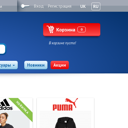
Вход
Регистрация
и
UK
RU
Корзина
0
В корзине пусто!
суары
Новинки
Акции
НОВИНКА