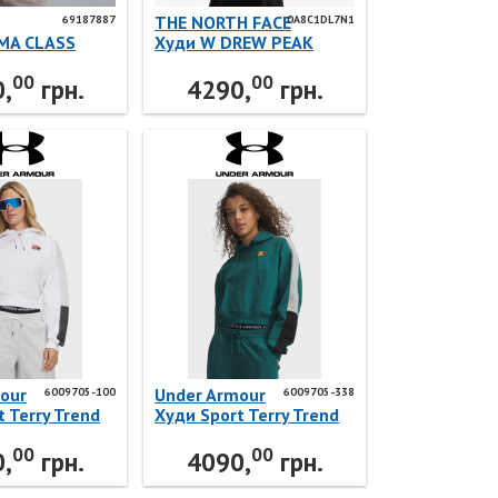
THE NORTH FACE
69187887
0A8C1DL7N1
MA CLASS
Худи W DREW PEAK
oodie
LIGHT REGULAR HOODIE
00
00
 Puma
0A8C1DL7N1 THE
,
грн.
4290,
грн.
NORTH FACE
our
Under Armour
6009705-100
6009705-338
 Terry Trend
Худи Sport Terry Trend
09705-100
Hoodie 6009705-338
00
00
our
Under Armour
,
грн.
4090,
грн.