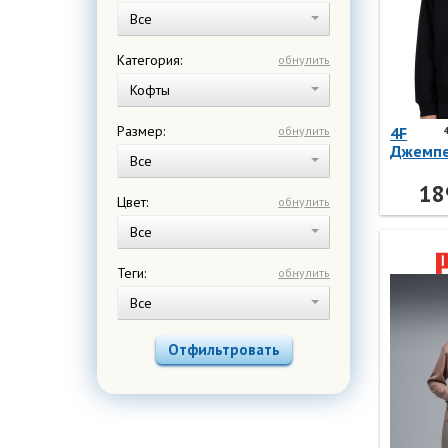
Все
Категория:
обнулить
Кофты
Размер:
обнулить
4F
Джемпе
Все
F2535
4FWMM
18
Цвет:
обнулить
20S 4F
Все
Теги:
обнулить
Все
Отфильтровать