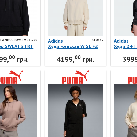
Adidas
Adidas
4FWMM00TSWSF2535-20S
KT0443
р SWEATSHIRT
Худи женская W SL FZ
Худи D4T
HD KT0443 Adidas
JP2654 Ad
00
00
00TSWSF2535-
99,
грн.
4199,
грн.
3999