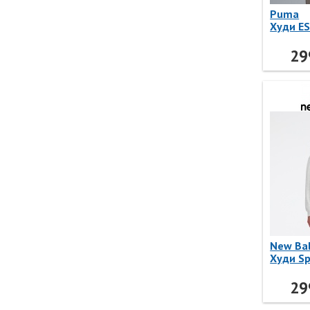
Puma
Худи ES
691761
29
New Ba
Худи Sp
French 
WT415
29
Balanc