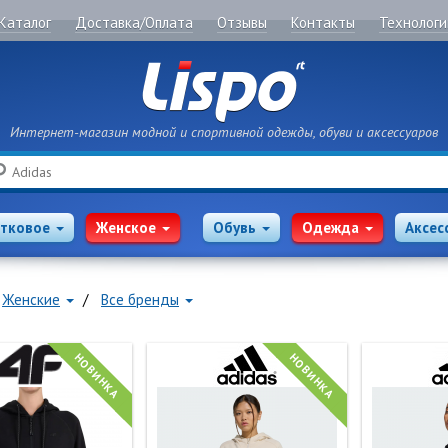
Каталог
Доставка/Оплата
Отзывы
Контакты
Технологи
Интернет-магазин модной и спортивной одежды, обуви и аксессуаров
Поиск
тковое
Женское
Обувь
Одежда
Аксес
Женские
Все бренды
НОВИНКА
НОВИНКА