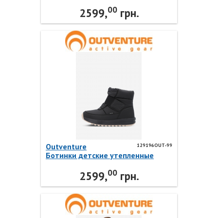
ARCTIC LOW 3.0 G 129196OUT-T0
00
Outventure
2599,
грн.
Outventure
129196OUT-99
Ботинки детские утепленные
ARCTIC LOW 3.0 G 129196OUT-99
00
Outventure
2599,
грн.