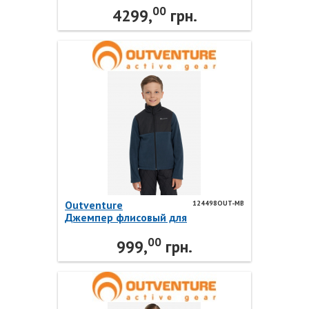
00
4299,
грн.
Outventure
124498OUT-MB
Джемпер флисовый для
мальчиков 124498OUT-MB
00
Outventure
999,
грн.