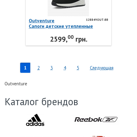
Outventure
128849OUT-BB
Сапоги детские утепленные
ARCTIC G 128849OUT-BB
00
Outventure
2599,
грн.
1
2
3
4
5
Следующая
Outventure
Каталог брендов