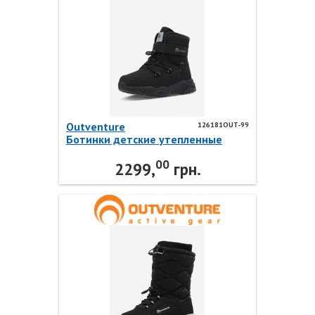
Outventure
126181OUT-99
Ботинки детские утепленные
READY B 126181OUT-99
00
Outventure
2299,
грн.