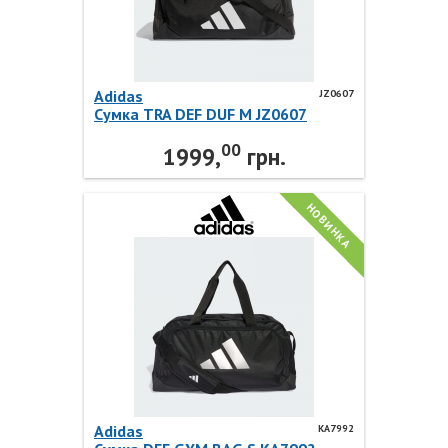
Adidas
JZ0607
Cумка TRA DEF DUF M JZ0607
Adidas
00
1999,
грн.
НОВИНКА
Adidas
KA7992