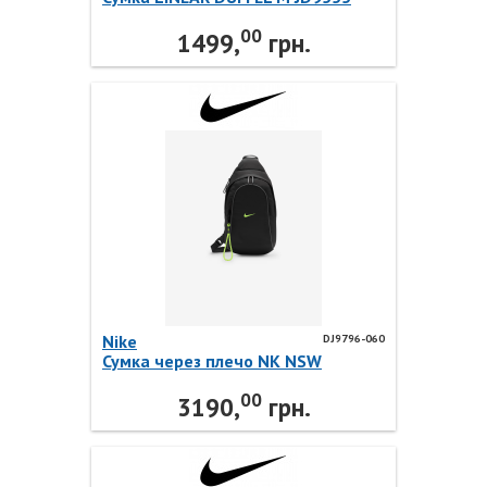
Adidas
00
1499,
грн.
Nike
DJ9796-060
Сумка через плечо NK NSW
ESSENTIALS SLING BAG DJ9796-060
00
Nike
3190,
грн.