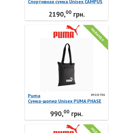
Спортивная сумка Unisex CAMPUS
SPORT Grip Bag 09215301 Puma
00
2190,
грн.
НОВИНКА
Puma
09215701
Сумка-шопер Unisex PUMA PHASE
Packable Tote 09215701 Puma
00
990,
грн.