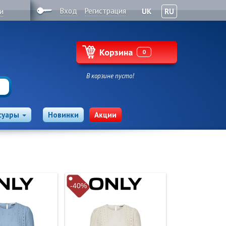
Вход
Регистрация
и
UK
RU
Корзина
0
В корзине пусто!
суары
Новинки
Акции
-40%