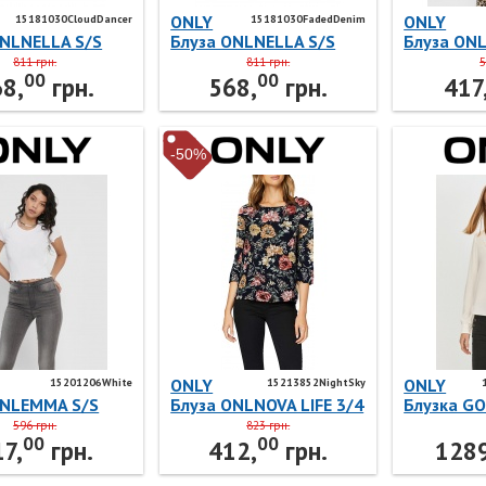
ONLY
ONLY
15181030CloudDancer
15181030FadedDenim
ONLNELLA S/S
Блуза ONLNELLA S/S
Блуза ON
 TOP NOOS JRS
BUTTON TOP NOOS JRS
SHORT TO
811 грн.
811 грн.
5
00
00
0 Cloud Dancer
15181030 Faded Denim
15201206 
8,
грн.
568,
грн.
417
ONLY
-50%
ONLY
ONLY
15201206White
15213852NightSky
ONLEMMA S/S
Блуза ONLNOVA LIFE 3/4
Блузка GO
TOP NOOS JRS
SLEEVE TOP AOP WVN 5
WVN 1521
596 грн.
823 грн.
00
00
06 White ONLY
15213852 Night Sky
Dancer O
7,
грн.
412,
грн.
1289
ONLY