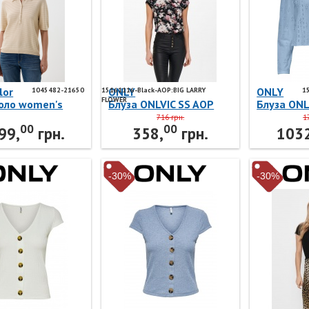
lor
ONLY
ONLY
1045482-21650
15161116-Black-AOP:BIG LARRY
1
FLOWER
поло women's
Блуза ONLVIC SS AOP
Блуза ONL
n 1045482-21650
TOP NOOS PTM
LS B ANG 
716 грн.
1
00
00
lor
15161116-Black-
15226135
99,
грн.
358,
грн.
1032
AOP:BIG LARRY FLOWER
Blue ONL
ONLY
-30%
-30%