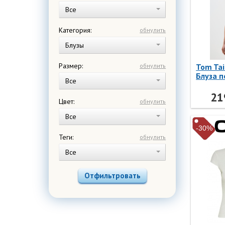
Все
Категория:
обнулить
Блузы
Размер:
обнулить
Tom Tai
Блуза 
Все
cardiga
Tom Tai
21
Цвет:
обнулить
Все
-30%
Теги:
обнулить
Все
Отфильтровать