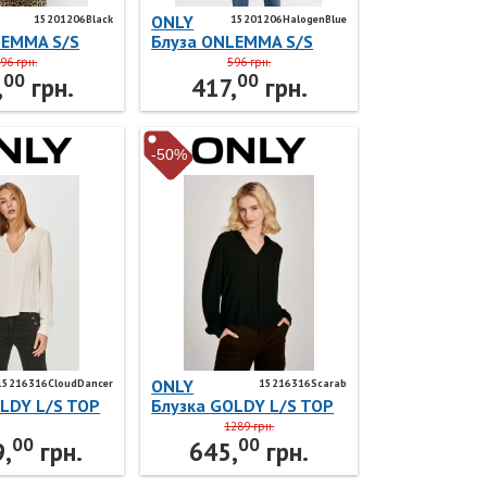
ONLY
15201206Black
15201206HalogenBlue
LEMMA S/S
Блуза ONLEMMA S/S
P NOOS JRS
SHORT TOP NOOS JRS
96 грн.
596 грн.
00
00
Black ONLY
15201206 Halogen Blue
,
грн.
417,
грн.
ONLY
-50%
ONLY
15216316CloudDancer
15216316Scarab
LDY L/S TOP
Блузка GOLDY L/S TOP
6316 Cloud
WVN 15216316 Scarab
1289 грн.
00
00
NLY
ONLY
,
грн.
645,
грн.