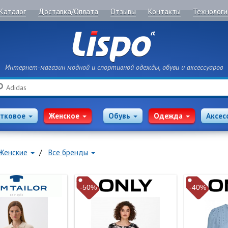
Каталог
Доставка/Оплата
Отзывы
Контакты
Технологи
Интернет-магазин модной и спортивной одежды, обуви и аксессуаров
Поиск
тковое
Женское
Обувь
Одежда
Аксес
Женские
Все бренды
-50%
-40%