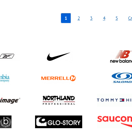
1
2
3
4
5
С