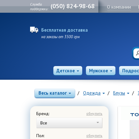
Служба
(050) 824-98-68
О компании
поддержки:
Бесплатная доставка
на заказы от 3500 грн
Детское
Мужское
Подрос
Весь каталог
Одежда
Блузы
Бренд:
обнулить
Все
Пол:
обнулить