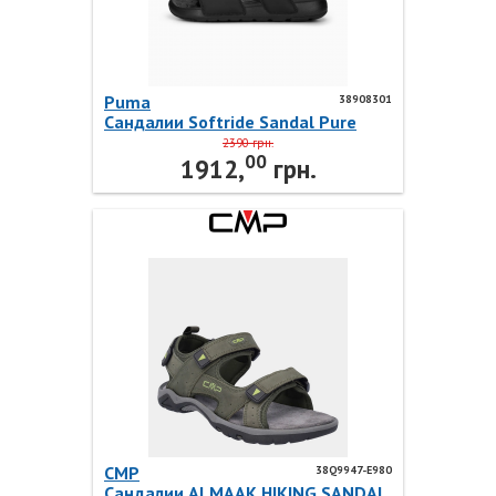
Puma
38908301
Сандалии Softride Sandal Pure
38908301 Puma
2390 грн.
00
1912,
грн.
CMP
38Q9947-E980
Сандалии ALMAAK HIKING SANDAL