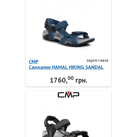
CMP
38Q9957-N838
Сандалии HAMAL HIKING SANDAL
38Q9957-N838 CMP
00
1760,
грн.