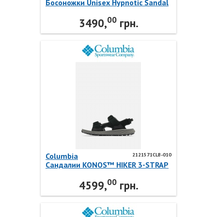
Босоножки Unisex Hypnotic Sandal
40165301 Puma
00
3490,
грн.
Columbia
2121571CLB-010
Сандалии KONOS™ HIKER 3-STRAP
2121571CLB-010 Columbia
00
4599,
грн.