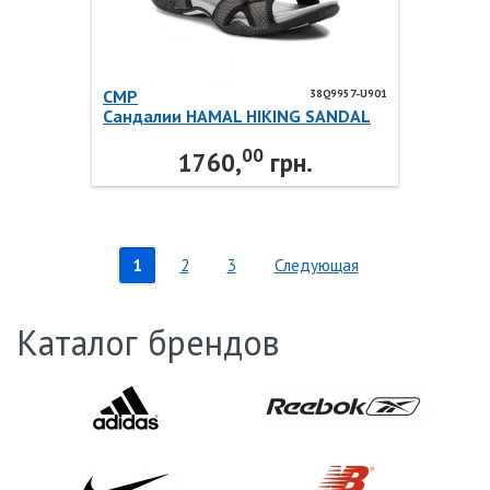
CMP
38Q9957-U901
Сандалии HAMAL HIKING SANDAL
38Q9957-U901 CMP
00
1760,
грн.
1
2
3
Следующая
Каталог брендов