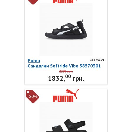
Puma
38570301
Сандалии Softride Vibe 38570301
Puma
2290 грн.
00
1832,
грн.
-20%