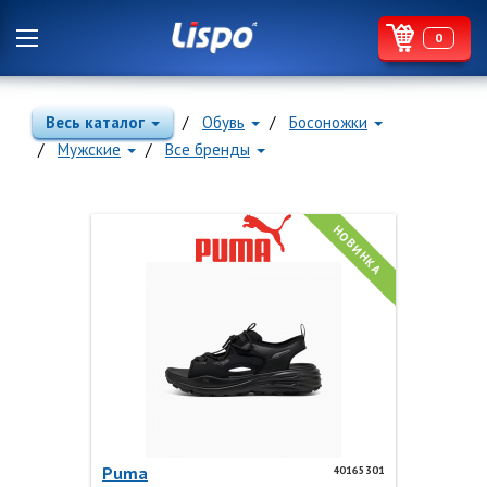
0
Весь каталог
Обувь
Босоножки
Мужские
Все бренды
НОВИНКА
Puma
40165301