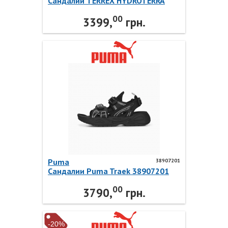
Сандалии TERREX HYDROTERRA
ID4269 Adidas
00
3399,
грн.
Puma
38907201
Сандалии Puma Traek 38907201
Puma
00
3790,
грн.
-20%