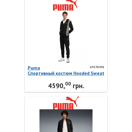
Puma
69176901
Спортивный костюм Hooded Sweat
Suit 69176901 Puma
00
4590,
грн.