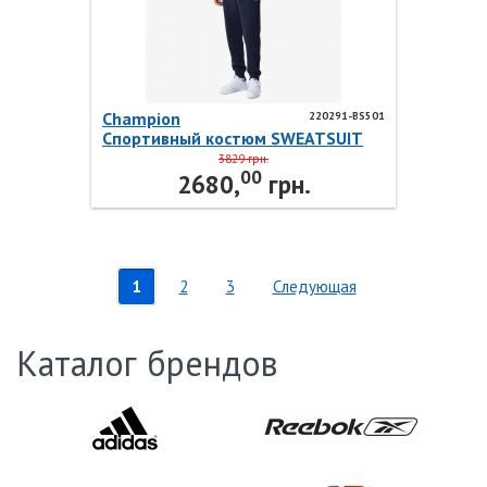
Champion
220291-BS501
Спортивный костюм SWEATSUIT
220291-BS501 Champion
3829 грн.
00
2680,
грн.
1
2
3
Следующая
Каталог брендов