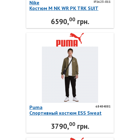
Nike
IF1623-011
Костюм M NK WR PK TRK SUIT
IF1623-011 Nike
00
6590,
грн.
Puma
68484881
Спортивный костюм ESS Sweat
Suit 68484881 Puma
00
3790,
грн.