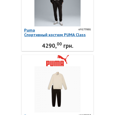
Puma
69177001
Спортивный костюм PUMA Class
Suit TR 69177001 Puma
00
4290,
грн.