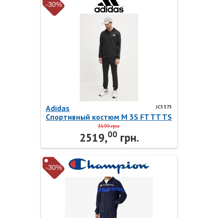
-30%
Adidas
JC5375
Спортивный костюм M 3S FT TT TS
JC5375 Adidas
3599 грн.
00
2519,
грн.
-30%