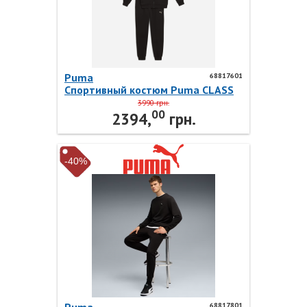
Puma
68817601
Спортивный костюм Puma CLASS
Sweat Suit 68817601 Puma
3990 грн.
00
2394,
грн.
-40%
68817801