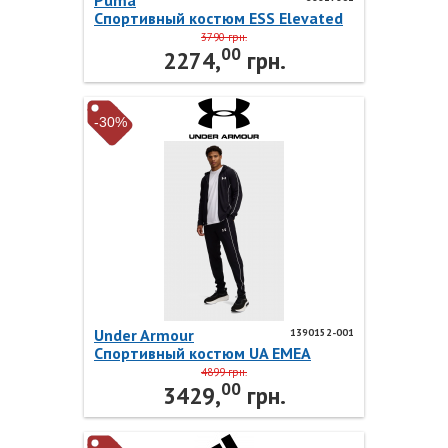
Puma
Спортивный костюм ESS Elevated
Crew Sweat Suit 68817801 Puma
3790 грн.
00
2274,
грн.
-30%
Under Armour
1390152-001
Спортивный костюм UA EMEA
Tracksuit Novelty 1390152-001
4899 грн.
00
Under Armour
3429,
грн.