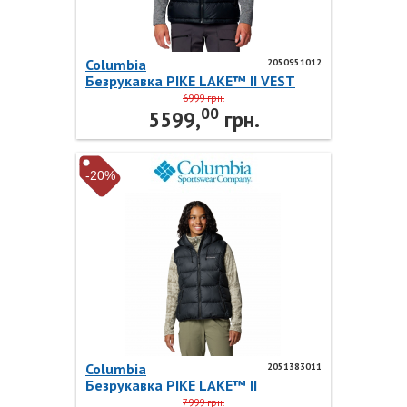
Columbia
2050951012
Безрукавка PIKE LAKE™ II VEST
2050951012 Columbia
6999 грн.
00
5599,
грн.
-20%
Columbia
2051383011
Безрукавка PIKE LAKE™ II
INSULATED V 2051383011
7999 грн.