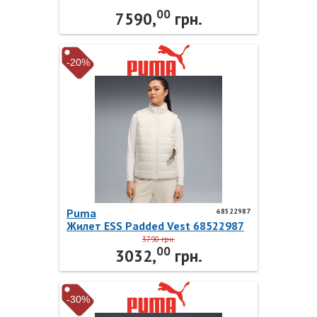
1385838-001 Under Armour
00
7590,
грн.
-20%
Puma
68522987
Жилет ESS Padded Vest 68522987
Puma
3790 грн.
00
3032,
грн.
-30%