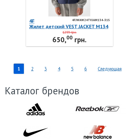
4F
4FJWAW24TVJAM134-31S
Жилет детский VEST JACKET M134
4FJWAW24TVJAM134-31S 4F
1299 грн.
00
650,
грн.
1
2
3
4
5
6
Следующая
Каталог брендов