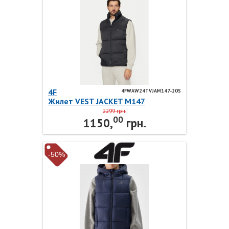
4F
4FWAW24TVJAM147-20S
Жилет VEST JACKET M147
4FWAW24TVJAM147-20S 4F
2299 грн.
00
1150,
грн.
-50%