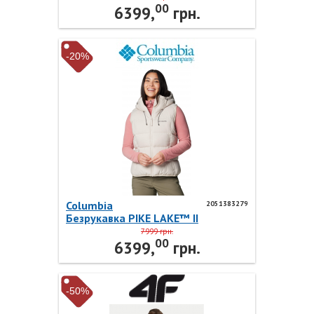
00
Columbia
6399,
грн.
-20%
Columbia
2051383279
Безрукавка PIKE LAKE™ II
INSULATED V 2051383279
7999 грн.
00
Columbia
6399,
грн.
-50%