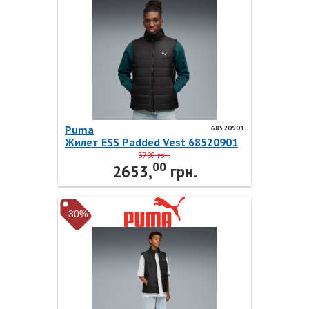
Puma
68520901
Жилет ESS Padded Vest 68520901
Puma
3790 грн.
00
2653,
грн.
-30%