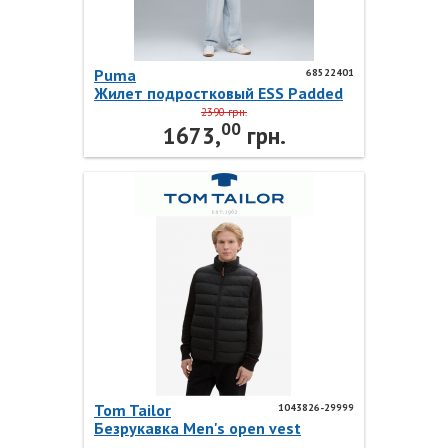
Puma
68522401
Жилет подростковый ESS Padded
Vest 68522401 Puma
2390 грн.
00
1673,
грн.
Tom Tailor
1043826-29999
Безрукавка Men's open vest
1043826-29999 Tom Tailor