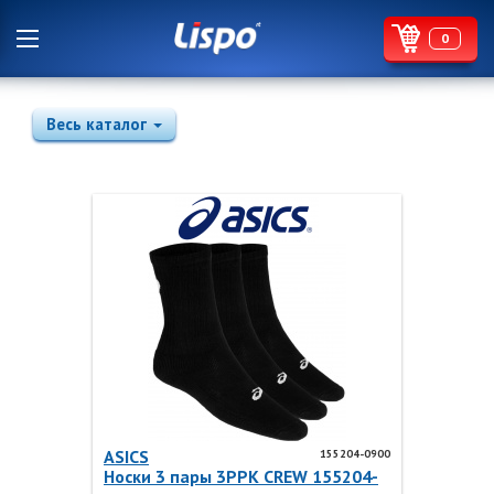
0
Весь каталог
ASICS
155204-0900
Носки 3 пары 3PPK CREW 155204-