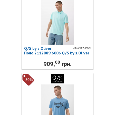
Q/S by s.Oliver
2112089.6006
Поло 2112089.6006 Q/S by s.Oliver
00
909,
грн.
-30%