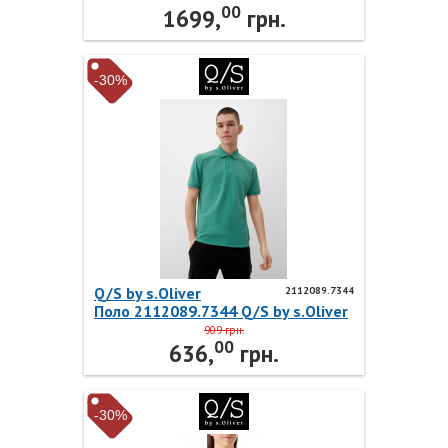
00
1699,
грн.
-30%
Q/S by s.Oliver
2112089.7344
Поло 2112089.7344 Q/S by s.Oliver
909 грн.
00
636,
грн.
-30%