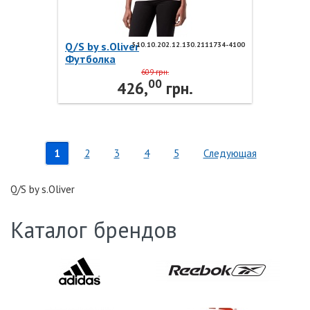
Q/S by s.Oliver
510.10.202.12.130.2111734-4100
Футболка
510.10.202.12.130.2111734-4100
609 грн.
00
Q/S by s.Oliver
426,
грн.
1
2
3
4
5
Следующая
Q/S by s.Oliver
Каталог брендов