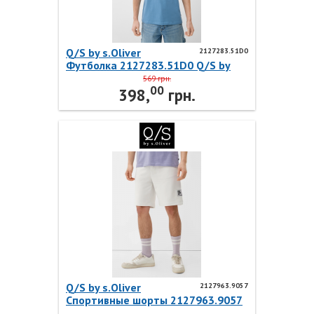
Q/S by s.Oliver
2127283.51D0
Футболка 2127283.51D0 Q/S by
s.Oliver
569 грн.
00
398,
грн.
Q/S by s.Oliver
2127963.9057
Спортивные шорты 2127963.9057
Q/S by s.Oliver