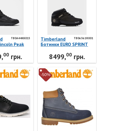
nd
Timberland
TB0A44KK015
TB06361R001
incoln Peak
Ботинки EURO SPRINT
 TB0A44KK015
HIKER TB06361R001
00
00
nd
Timberland
,
грн.
8499,
грн.
-50%