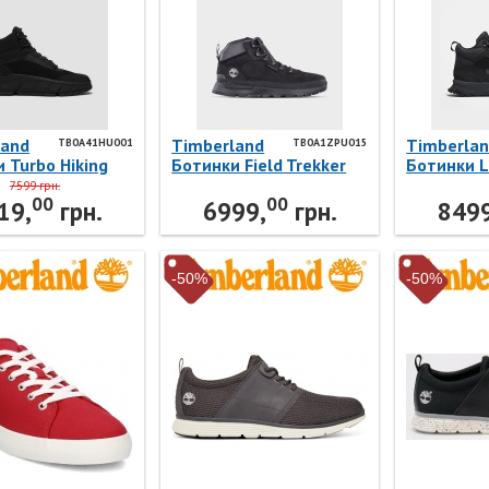
land
Timberland
Timberla
TB0A41HU001
TB0A1ZPU015
 Turbo Hiking
Ботинки Field Trekker
Ботинки L
HU001
TB0A1ZPU015
Gore-Tex
7599 грн.
00
00
land
Timberland
Timberla
19,
грн.
6999,
грн.
8499
-50%
-50%