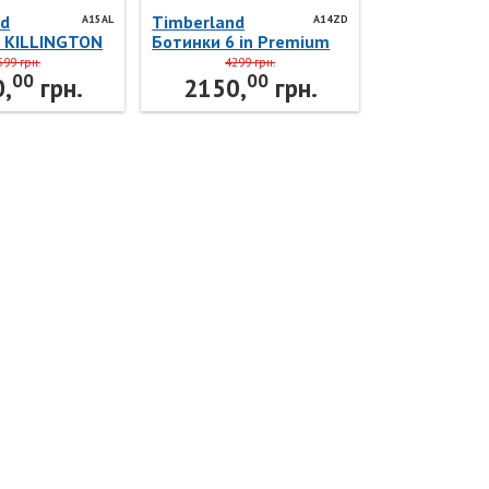
nd
Timberland
A15AL
A14ZD
и KILLINGTON
Ботинки 6 in Premium
15AL
WP Boot BLUE A14ZD
599 грн.
4299 грн.
00
00
nd
Timberland
,
грн.
2150,
грн.