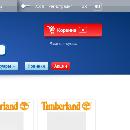
Вход
Регистрация
и
UK
RU
Корзина
0
В корзине пусто!
суары
Новинки
Акции