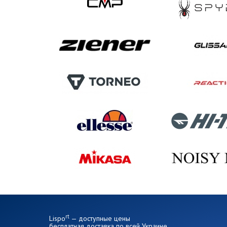
rt
Lispo
— доступные цены
бесплатная доставка по всей Украине