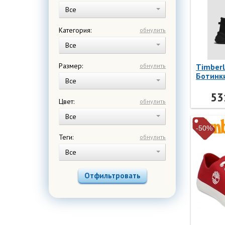
Все
Категория:
обнулить
Все
Размер:
обнулить
Timber
Ботинки
Все
TB0A41
Timber
53
Цвет:
обнулить
Все
-50%
Теги:
обнулить
Все
Отфильтровать