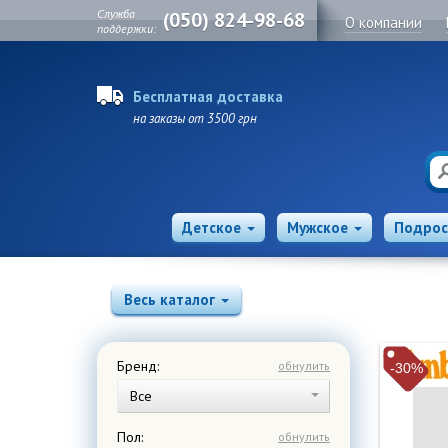
Служба
(050) 824-98-68
О компании
поддержки:
Бесплатная доставка
на заказы от 3500 грн
Детское
Мужское
Подрос
Весь каталог
Бренд:
обнулить
-30%
Все
Пол:
обнулить