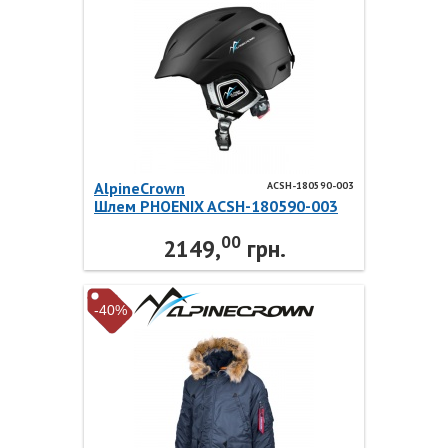
AlpineCrown
ACSH-180590-003
Шлем PHOENIX ACSH-180590-003
AlpineCrown
00
2149,
грн.
-40%