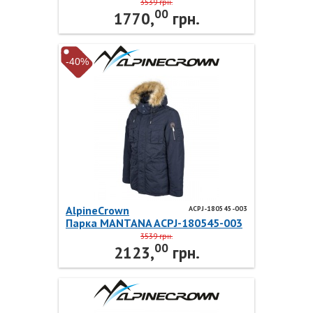
AlpineCrown
3539 грн.
00
1770,
грн.
-40%
AlpineCrown
ACPJ-180545-003
Парка MANTANA ACPJ-180545-003
AlpineCrown
3539 грн.
00
2123,
грн.