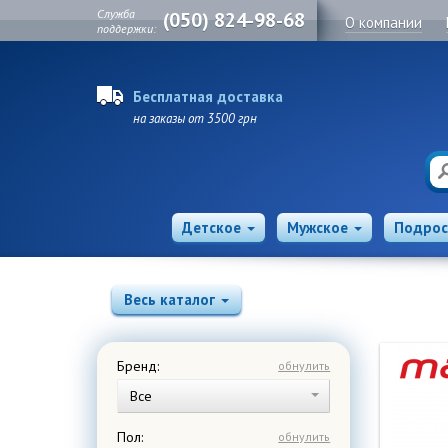
Служба
(050) 824-98-68
О компании
поддержки:
Бесплатная доставка
на заказы от 3500 грн
Детское
Мужское
Подрос
Весь каталог
Бренд:
обнулить
Все
Пол:
обнулить