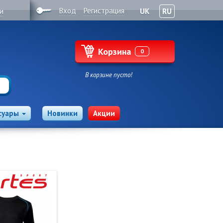
Вход
Регистрация
и
UK
RU
Корзина
0
В корзине пусто!
суары
Новинки
Акции