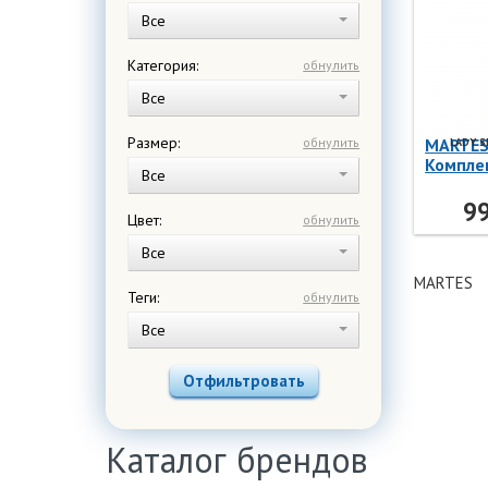
Все
Категория:
обнулить
Все
Размер:
обнулить
MARTE
LADY S
Компле
Все
LADY SI
BLK/DE
99
Цвет:
обнулить
Все
MARTES
Теги:
обнулить
Все
Отфильтровать
Каталог брендов