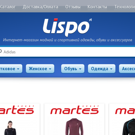
Каталог
Доставка/Оплата
Отзывы
Контакты
Технологи
Интернет-магазин модной и спортивной одежды, обуви и аксессуаров
Поиск
тковое
Женское
Обувь
Одежда
Аксес