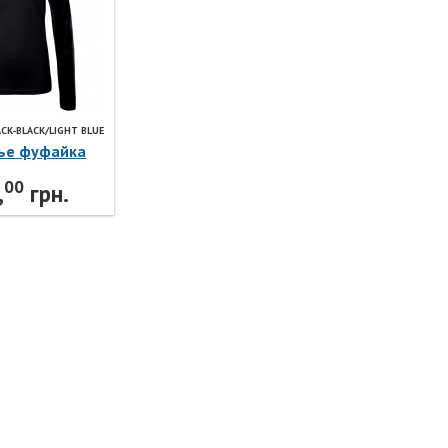
ACK-BLACK/LIGHT BLUE
ье фуфайка
PACK-
00
GHT BLUE
,
грн.