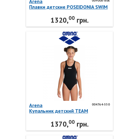
Arena
009008-806
Плавки детские POSEIDONIA SWIM
SHORT 009008-806 Arena
00
1320,
грн.
Arena
004764-550
Купальник детский TEAM
SWIMSUIT SWIM TECH SOLID
00
004764-550 Arena
1370,
грн.