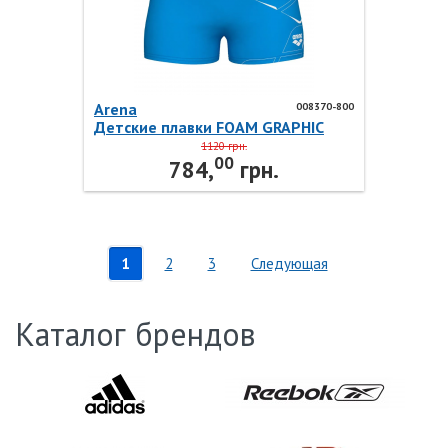
Arena
008370-800
Детские плавки FOAM GRAPHIC
SWIM SHORT 008370-800 Arena
1120 грн.
00
784,
грн.
1
2
3
Следующая
Каталог брендов