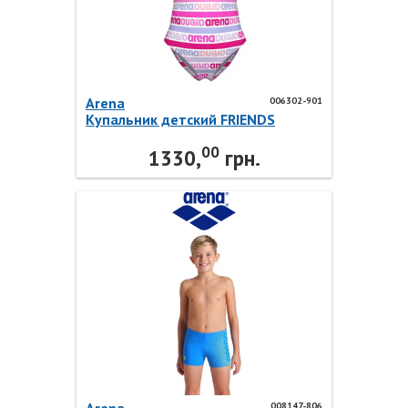
Arena
006302-901
Купальник детский FRIENDS
SWIMSUIT SWIM PRO AO 006302-
00
901 Arena
1330,
грн.
008147-806