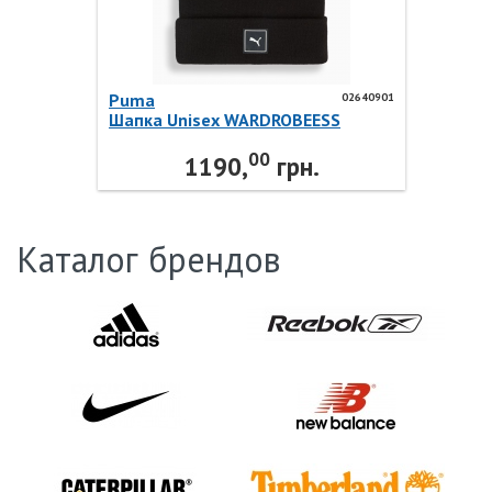
Puma
02640901
Шапка Unisex WARDROBEESS
HighCrown Beanie 02640901 Puma
00
1190,
грн.
Каталог брендов