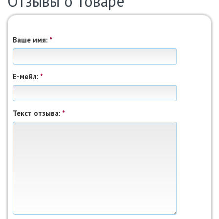
Отзывы о товаре
Ваше имя:
*
Е-мейл:
*
Puma
02640903
Шапка Unisex WARDROBEESS
HighCrown Beanie 02640903 Puma
00
Текст отзыва:
*
1190,
грн.