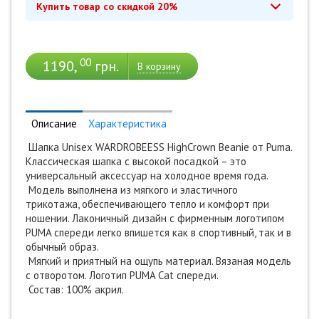
Купить товар со скидкой 20%
00
1190,
грн.
*
Промокод действует до 28 февраля 2030
В корзину
Купить с промокодом
Описание
Характеристика
Шапка Unisex WARDROBEESS HighCrown Beanie от Puma.
Классическая шапка с высокой посадкой – это
универсальный аксессуар на холодное время года.
Модель выполнена из мягкого и эластичного
трикотажа, обеспечивающего тепло и комфорт при
ношении. Лаконичный дизайн с фирменным логотипом
PUMA спереди легко впишется как в спортивный, так и в
обычный образ.
Мягкий и приятный на ощупь материал. Вязаная модель
с отворотом. Логотип PUMA Cat спереди.
Состав: 100% акрил.