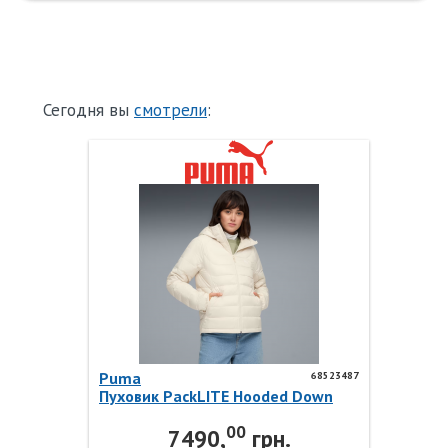
Сегодня вы
смотрели
:
Puma
68523487
Пуховик PackLITE Hooded Down
Jacket 68523487 Puma
00
7490,
грн.