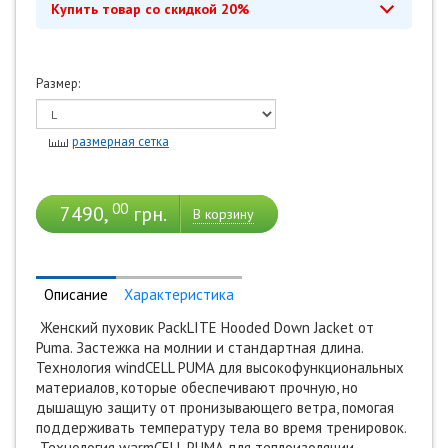
Купить товар со скидкой 20%
Размер:
*
Промокод действует до 28 февраля 2030
Купить с промокодом
размерная сетка
00
7490,
грн.
В корзину
Описание
Характеристика
Женский пуховик PackLITE Hooded Down Jacket от
Puma. Застежка на молнии и стандартная длина.
Технология windCELL PUMA для высокофункциональных
материалов, которые обеспечивают прочную, но
дышащую защиту от пронизывающего ветра, помогая
поддерживать температуру тела во время тренировок.
Технология warmCELL PUMA для теплоизоляции,