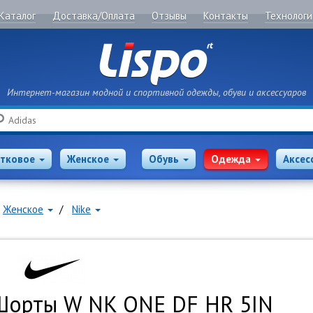
Каталог
Доставка/Оплата
Отзывы
Контакты
Технологи
Интернет-магазин модной и спортивной одежды, обуви и аксессуаров
Поиск
тковое
Женское
Обувь
Одежда
Аксес
Женское
Nike
Шорты W NK ONE DF HR 5IN