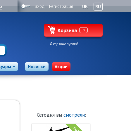
Вход
Регистрация
и
UK
RU
Корзина
0
В корзине пусто!
суары
Новинки
Акции
Сегодня вы
смотрели
: