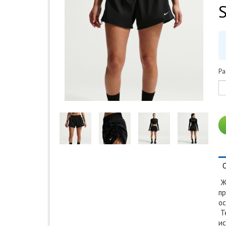
Ра
Же
пр
ос
Те
ис