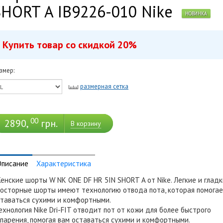
SHORT A IB9226-010 Nike
НОВИНКА
Купить товар со скидкой 20%
змер:
Купить с промокодом
размерная сетка
*
Промокод действует до 28 февраля 2030
+
–
00
2890,
грн.
В корзину
Описание
Характеристика
нские шорты W NK ONE DF HR 5IN SHORT A от Nike. Легкие и гладк
осторные шорты имеют технологию отвода пота, которая помогае
таваться сухими и комфортными.
хнология Nike Dri-FIT отводит пот от кожи для более быстрого
парения, помогая вам оставаться сухими и комфортными.