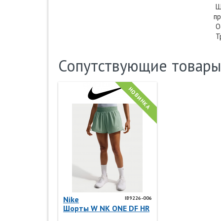
Шо
пр
Ос
Тр
Сопутствующие товары
НОВИНКА
Nike
IB9226-006
Шорты W NK ONE DF HR
5IN SHORT A IB9226-006