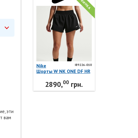
НОВИНКА
Nike
IB9226-010
Шорты W NK ONE DF HR
5IN SHORT A IB9226-010
00
Nike
2890,
грн.
ие, эти
т вам