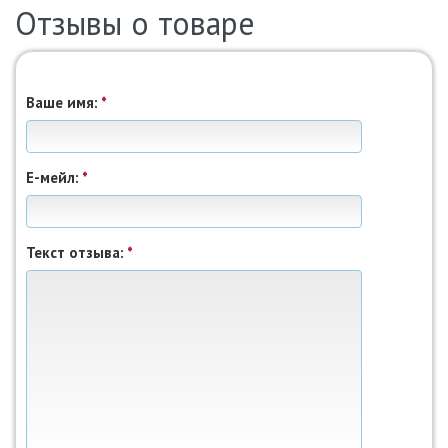
Отзывы о товаре
Ваше имя:
*
Е-мейл:
*
THE NORTH FACE
0A893S58S1
Спортивные брюки M MOUNTAIN
ATHLETICS FLEECE 0A893S58S1
4499 грн.
00
Текст отзыва:
*
THE NORTH FACE
3149,
грн.