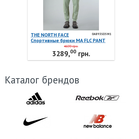
THE NORTH FACE
0A893SD5M1
Спортивные брюки MA FLC PANT
SLATE MOSS 0A893SD5M1 THE
4699 грн.
00
NORTH FACE
3289,
грн.
Каталог брендов