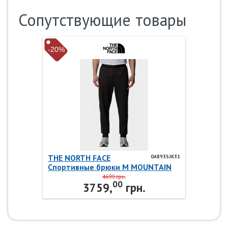
Сопутствующие товары
-20%
THE NORTH FACE
0A893SJK31
Спортивные брюки M MOUNTAIN
ATHLETICS FLEECE 0A893SJK31 THE
4699 грн.
00
NORTH FACE
3759,
грн.
-30%