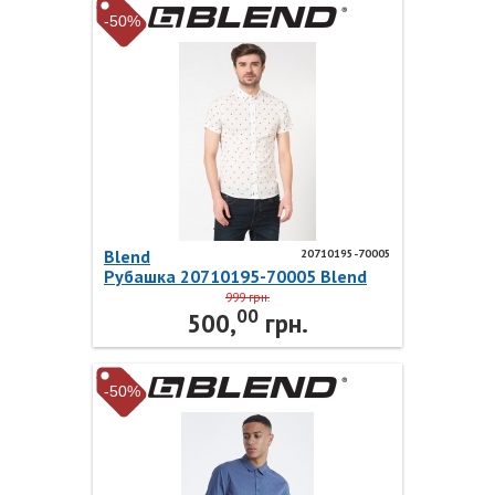
-50%
Blend
20710195-70005
Рубашка 20710195-70005 Blend
999 грн.
00
500,
грн.
-50%