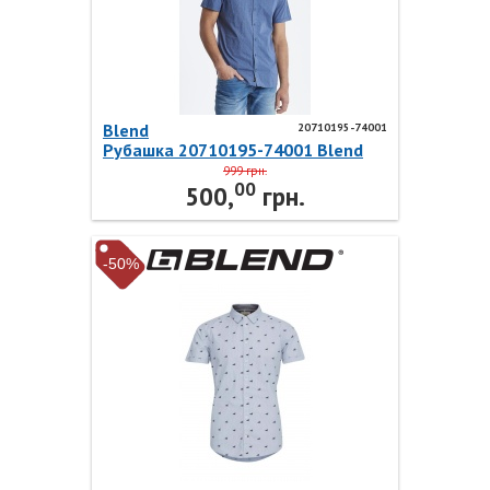
Blend
20710195-74001
Рубашка 20710195-74001 Blend
999 грн.
00
500,
грн.
-50%