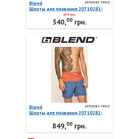
Blend
20710281-73013
Шорты для плавания 20710281-
73013 Blend
679 грн.
00
340,
грн.
Blend
20710282-73013
Шорты для плавания 20710282-
73013 Blend
00
849,
грн.