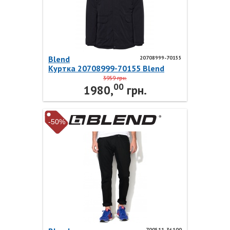
Blend
20708999-70155
Куртка 20708999-70155 Blend
3959 грн.
00
1980,
грн.
-50%
700511-36100