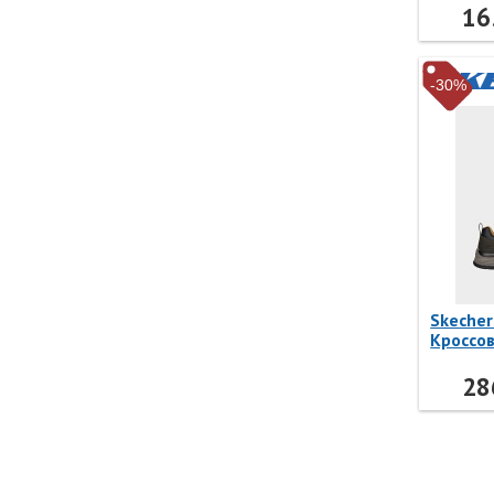
16
-30%
Skecher
Кроссов
Benago
210021
28