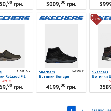
00
00
Skechers
66282BLK 
50,
грн.
3009,
грн.
3999
-30%
s
Skechers
Skechers
210021OLV
66199BLK
ки Relaxed Fit:
Ботинки Benago
Ботинки 
 - Hombre
66199BLK Skechers
66397NVB
4099 грн.
3
00
00
OLV Skechers
69,
грн.
4199,
грн.
2589
1
2
Следующая