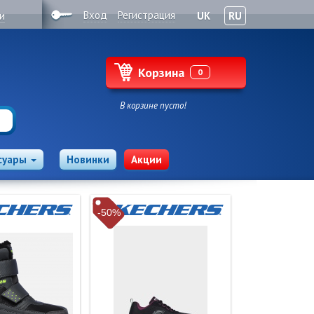
Вход
Регистрация
и
UK
RU
Корзина
0
В корзине пусто!
суары
Новинки
Акции
-50%