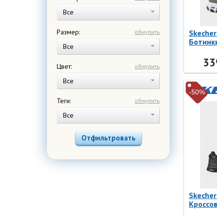
Все
Размер:
обнулить
Skecher
Ботинк
Все
D'Lites
Skecher
33
Цвет:
обнулить
Все
-50%
Теги:
обнулить
Все
Отфильтровать
Skecher
Кроссов
237145