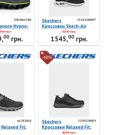
Skechers
90588LCCBK
150131BKMT
апоги Hypno-
Кроссовки Skech-Air
Street Breeze
Meta 150131BKMT
499 грн.
3090 грн.
00
00
K Skechers
Skechers
,
грн.
1545,
грн.
-40%
Skechers
66282BLK
210021BKGY
Relaxed Fit:
Кроссовки Relaxed Fit:
Helson
Benago - Hombre
4099 грн.