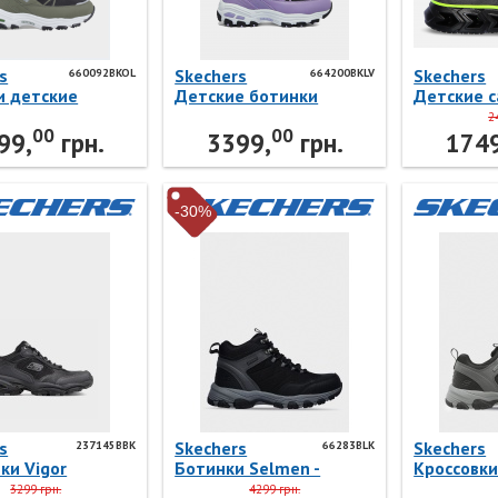
s
Skechers
Skechers
660092BKOL
664200BKLV
и детские
Детские ботинки
Детские с
 660092BKOL
D'Lites 664200BKLV
flash 2.0-
2
00
00
s
Skechers
90588LCCB
99,
грн.
3399,
грн.
1749
-30%
s
Skechers
Skechers
237145BBK
66283BLK
ки Vigor
Ботинки Selmen -
Кроссовки 
BBK Skechers
Relodge 66283BLK
Selmen - 
3299 грн.
4299 грн.