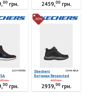
00
00
Skechers
210021BKGY Skechers
,
грн.
2459,
грн.
-30%
Skechers
66397NVBK
204454BLK
USA
Ботинки Respected
K Skechers
204454BLK Skechers
699 грн.
4199 грн.
00
00
,
грн.
2939,
грн.