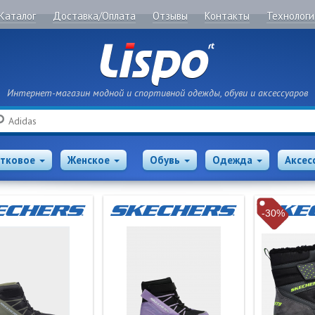
Каталог
Доставка/Оплата
Отзывы
Контакты
Технологи
Интернет-магазин модной и спортивной одежды, обуви и аксессуаров
Поиск
тковое
Женское
Обувь
Одежда
Аксес
-30%