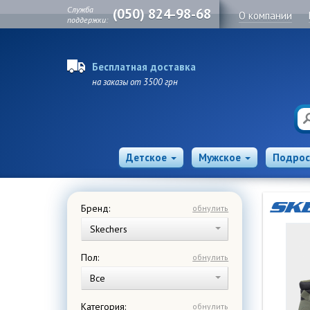
Служба
(050) 824-98-68
О компании
поддержки:
Бесплатная доставка
на заказы от 3500 грн
Детское
Мужское
Подрос
Бренд:
обнулить
Skechers
Пол:
обнулить
Все
Категория:
обнулить