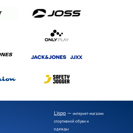
Lispo
—
интернет-магазин
спортивной обуви и
одежды