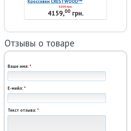
Кроссовки CRESTWOOD™
WATERPROOF 2100651013
5199 грн.
00
Columbia
4159,
грн.
Отзывы о товаре
Ваше имя:
*
Е-мейл:
*
Текст отзыва:
*