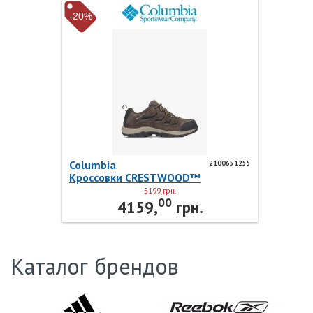
-20%
Columbia
2100651255
Кроссовки CRESTWOOD™
WATERPROOF 2100651255
5199 грн.
00
Columbia
4159,
грн.
Каталог брендов