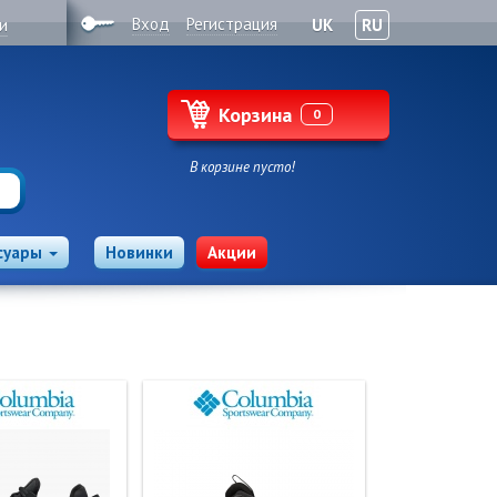
Вход
Регистрация
и
UK
RU
Корзина
0
В корзине пусто!
суары
Новинки
Акции