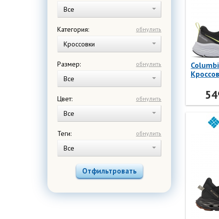
Все
Категория:
обнулить
Кроссовки
Размер:
обнулить
Columb
Кроссо
Все
TRAIL 
Columb
54
Цвет:
обнулить
Все
Теги:
обнулить
Все
Отфильтровать