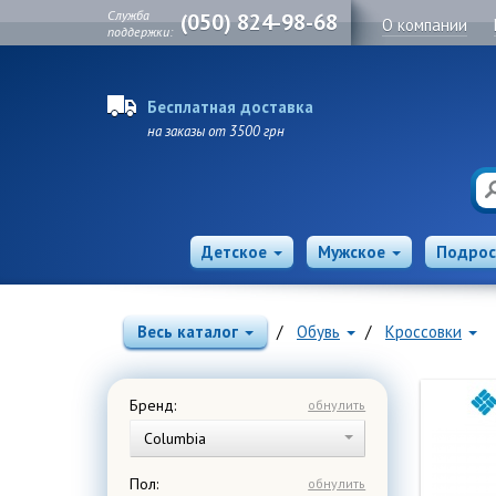
Служба
(050) 824-98-68
О компании
поддержки:
Бесплатная доставка
на заказы от 3500 грн
Детское
Мужское
Подрос
Весь каталог
Обувь
Кроссовки
Бренд:
обнулить
Columbia
Пол:
обнулить