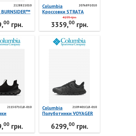
Columbia
2128821010
2076891010
и BURNSIDER™
Кроссовки STRATA
OOF
TRAIL™ LOW WP
4199 грн.
00
00
10 Columbia
2076891010 Columbia
,
грн.
3359,
грн.
Columbia
2115071CLB-010
2109401CLB-010
нки
Полуботинки VOYAGER
IDE SLR™
FLX PCT™ 2109401CLB-
00
00
LB-010
010 Columbia
,
грн.
6299,
грн.