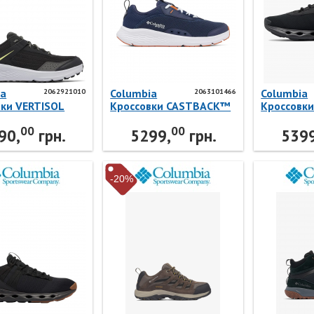
ia
Columbia
Columbia
2062921010
2063101466
вки VERTISOL
Кроссовки CASTBACK™
Кроссовк
2062921010
PFG 2063101466
DRAINMAK
00
00
ia
Columbia
20634310
90,
грн.
5299,
грн.
5399
-20%