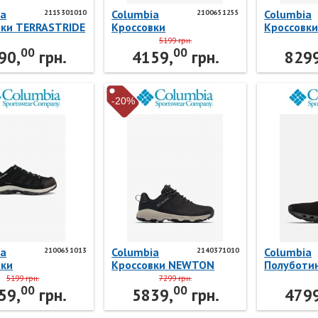
ia
Columbia
Columbia
2115301010
2100651255
вки TERRASTRIDE
Кроссовки
Кроссовк
15301010
CRESTWOOD™
WATERPR
5199 грн.
00
00
ia
WATERPROOF
21288210
90,
грн.
4159,
грн.
8299
2100651255 Columbia
-20%
ia
Columbia
Columbia
2100651013
2140371010
вки
Кроссовки NEWTON
Полуботи
WOOD™
NIMBLE™ LTR
TERRASTR
5199 грн.
7299 грн.
00
00
PROOF
2140371010 Columbia
2115071C
59,
грн.
5839,
грн.
4799
1013 Columbia
Columbia